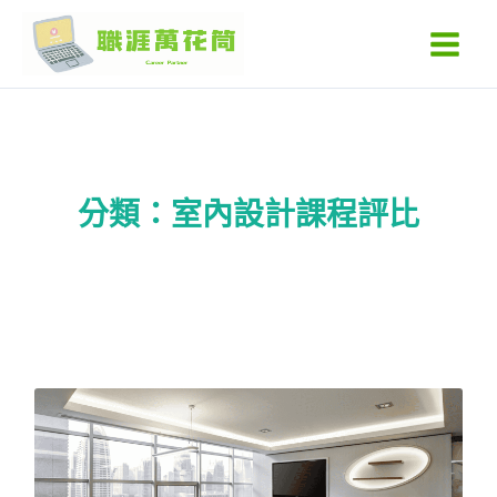
跳
Main
至
Men
主
要
內
容
分類：室內設計課程評比