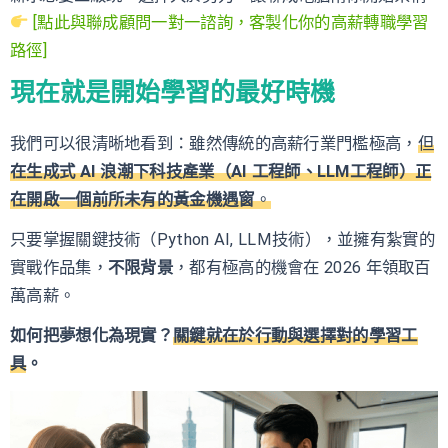
[點此與聯成顧問一對一諮詢，客製化你的高薪轉職學習
路徑]
現在就是開始學習的最好時機
我們可以很清晰地看到：雖然傳統的高薪行業門檻極高，
但
在生成式 AI 浪潮下科技產業（AI 工程師、LLM工程師）正
在開啟一個前所未有的黃金機遇窗
。
只要掌握關鍵技術（Python AI, LLM技術），並擁有紮實的
實戰作品集，
不限背景
，都有極高的機會在 2026 年領取百
萬高薪。
如何把夢想化為現實？
關鍵就在於行動與選擇對的學習工
具
。