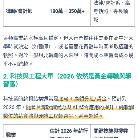
法律/會計系、高
律師/會計師
180萬 – 350萬+
考執照、專長領
域
這類職業薪水極高且穩定，但入行門檻往往需要在高中升大
學時就決定（如醫師），或者需要花費數年時間考取極難的
執照。對於一般想要轉職的人來說，時間成本與機會成本幾
乎不可跨越。
2. 科技與工程大軍（2026 依然是黃金轉職與學
習區）
科技業的薪資結構通常是
底薪 + 高額分紅/獎金
。預計到
2026 年，
隨著台灣軟體實力與 AI 整合應用的提升，純軟體
職位的薪資將與硬體工程師齊平、甚至超越。
估計 2026 年薪行
關鍵技能與搜尋
職業