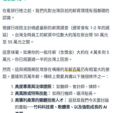
在看排行榜之前，我們先對台灣目前的薪資環境有個基礎的
認識。
根據行政院主計總處最新的薪資調查（通常會有 1-2 年的遞
延），台灣全時員工的薪資中位數大約落在新台幣 50 萬元
至 55 萬元之間。
這意味著，如果你的一般月薪（含獎金）大約在 4 萬多到 5
萬元，你已經贏過一半的台灣上班族。
然而，這與網路鄉民常掛在嘴邊的
年薪百萬
仍有相當大的差
距。要達到百萬年薪，傳統上需要具備以下幾個條件之一：
高度專業與法律證照：
如醫師、會計師、律師。
高風險或特殊技能：
如飛行機師、遠洋船長。
高獲利產業的關鍵技術人才：
這就是我們今天要討論
的重點——
竹科科技業、軟體業、以及強勁成長的 AI