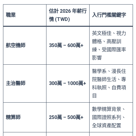
估計 2026 年薪行
職業
入行門檻關鍵字
情 (TWD)
英文極佳、視力
體格、高壓訓
航空機師
350萬 – 600萬+
練、受國際匯率
影響
醫學系、漫長住
院醫師生活、專
主治醫師
300萬 – 1000萬+
科執照、自費項
目
數學精算背景、
精算師
250萬 – 500萬+
國際證照系列、
全球資產配置