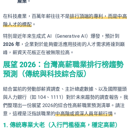
產業
。
在科技產業，百萬年薪往往不是
排行頂端的專利，而是中高
階人才的標配
。
特別是近年來生成式 AI（Generative AI）爆發，預計到
2026 年
，企業對於能夠靈活應用技術的人才需求將達到巔
峰，薪資天花板正在被無限拉高。
展望 2026：台灣高薪職業排行榜趨勢
預測（傳統與科技綜合版）
結合當前的勞動部薪資調查、主計總處數據、以及國際獵頭
與人力銀行（如 104、1111）對於未來趨勢的調查報告，我
們整理出一份展望 2026的綜合性高薪職業預測清單。請注
意，這裡是泛指該職業的
中高階或資深人員年薪行情
。
1. 傳統專業大老（入行門檻極高，穩定高薪）