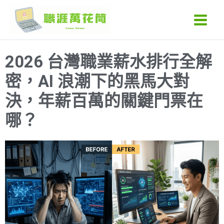
跳
Main
至
Men
主
要
2026 台灣職業薪水排行全解
內
容
密，AI 浪潮下的黑馬大對
決，年薪百萬的關鍵門票在
哪？