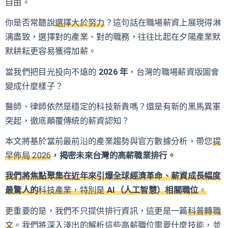
自由。
你是否常聽說
選擇大於努力
？這句話在職場薪資上展現得淋
漓盡致，選擇對的產業、對的職務，往往比起在夕陽產業默
默耕耘更容易獲得加薪。
當我們把目光投向不遠的
2026 年
，台灣的職場薪資版圖會
變成什麼樣子？
醫師、律師依然是穩定的科技新貴嗎？還是有新的黑馬異軍
突起，徹底顛覆傳統的薪資認知？
本文將基於當前最前沿的產業趨勢與官方數據分析，帶您
提
早佈局 2026
，揭密未來台灣的高薪職業排行。
我們將焦點聚集在近年來引爆全球經濟革命、薪資成長幅度
最驚人的
科技產業，特別是
AI（人工智慧）相關職位
。
更重要的是，我們不只提供排行資訊，這更是一篇
科普轉職
文
。我們將深入淺出的解析這些高薪職位需要什麼技能，並