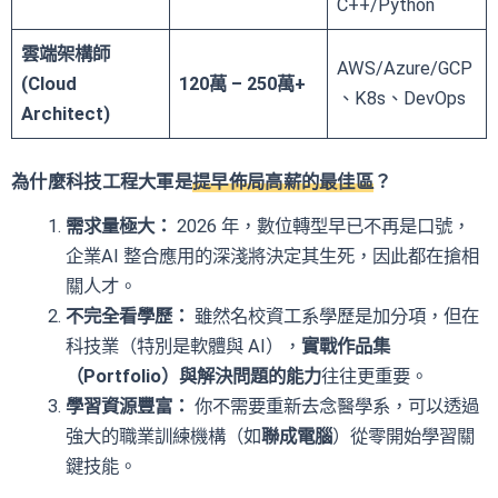
C++/Python
雲端架構師
AWS/Azure/GCP
(Cloud
120萬 – 250萬+
、K8s、DevOps
Architect)
為什麼科技工程大軍是
提早佈局高薪的最佳區
？
需求量極大：
2026 年，數位轉型早已不再是口號，
企業AI 整合應用的深淺將決定其生死，因此都在搶相
關人才。
不完全看學歷：
雖然名校資工系學歷是加分項，但在
科技業（特別是軟體與 AI），
實戰作品集
（Portfolio）與解決問題的能力
往往更重要。
學習資源豐富：
你不需要重新去念醫學系，可以透過
強大的職業訓練機構（如
聯成電腦
）從零開始學習關
鍵技能。